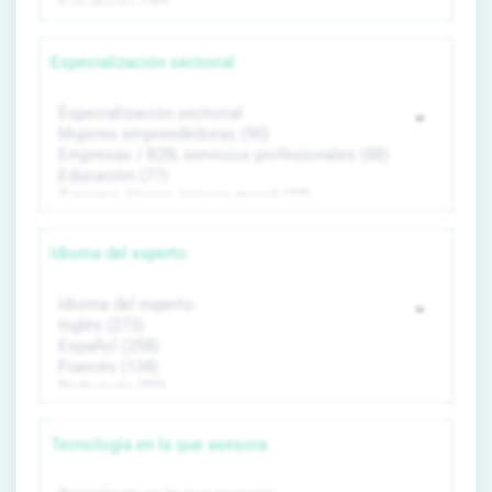
Especialización sectorial
Idioma del experto
Tecnología en la que asesora