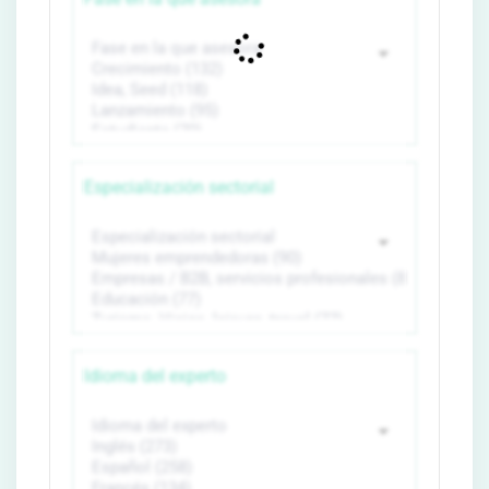
Especialización sectorial
Idioma del experto