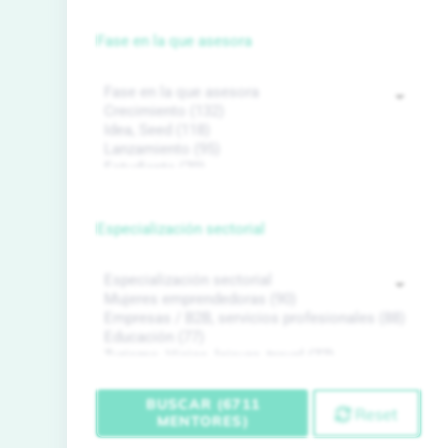
Fase en la que asesora
Especialización sectorial
BUSCAR (6711
Reset
MENTORES)