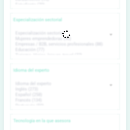
Especialización sectorial
Idioma del experto
Tecnología en la que asesora