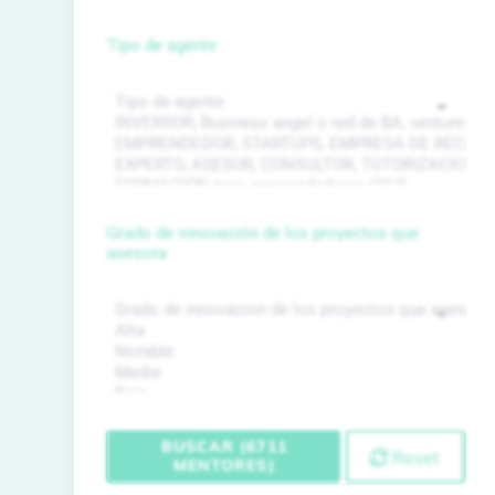
Tipo de agente
Grado de innovación de los proyectos que
asesora
BUSCAR (6711
Reset
MENTORES)