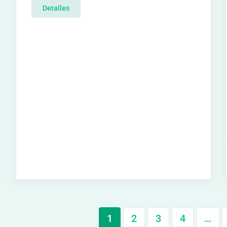
Detalles
1
2
3
4
…