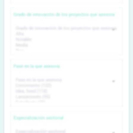
Grado de innovación de los proyectos que asesora
Fase en la que asesora
Especialización sectorial