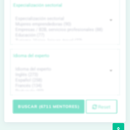
Especialización sectorial
Idioma del experto
BUSCAR (6711 MENTORES)
Reset