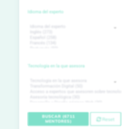
Idioma del experto
Tecnología en la que asesora
BUSCAR (6711
Reset
MENTORES)