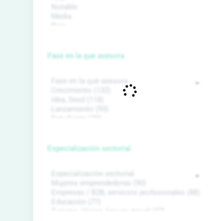
Fase en la que asesora
Especialización sectorial