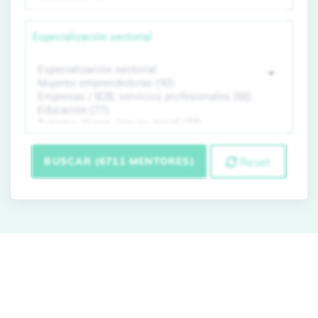
Especialización sectorial
BUSCAR (6711 MENTORES)
Reset