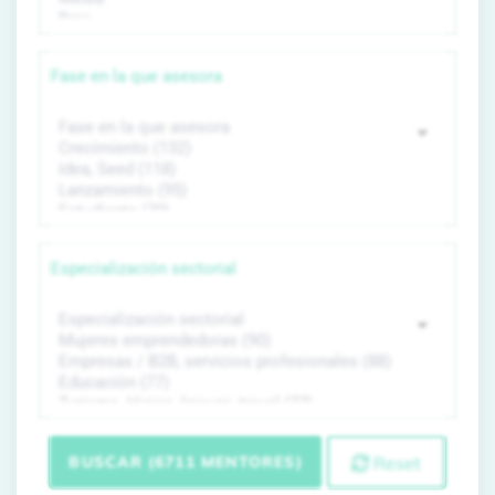
Fase en la que asesora
Especialización sectorial
BUSCAR (6711 MENTORES)
Reset