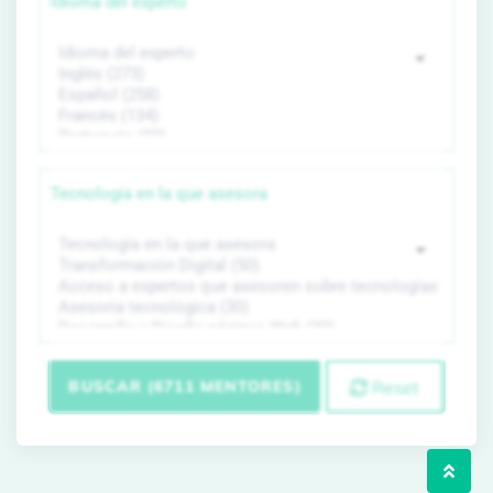
Idioma del experto
Tecnología en la que asesora
BUSCAR (6711 MENTORES)
Reset