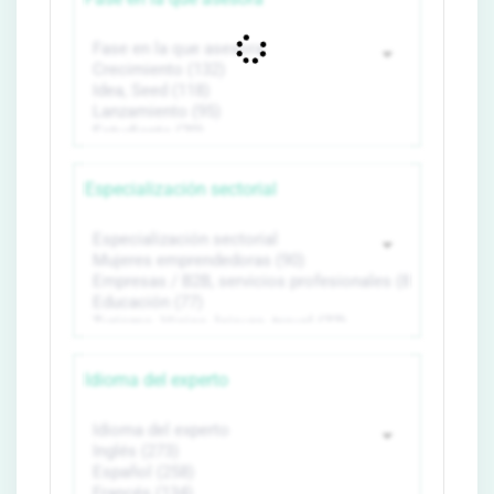
Especialización sectorial
Idioma del experto