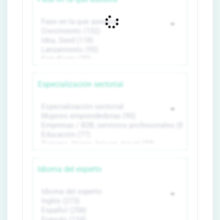
Especialización sectorial
Idioma del experto