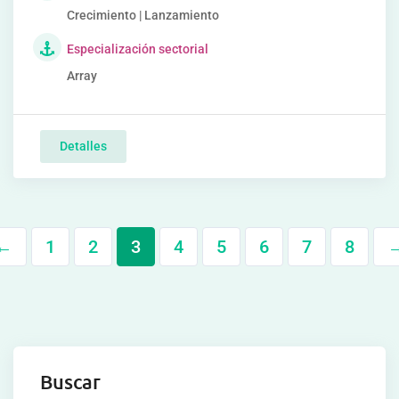
Crecimiento | Lanzamiento
Especialización sectorial
Array
Detalles
←
1
2
3
4
5
6
7
8
Buscar