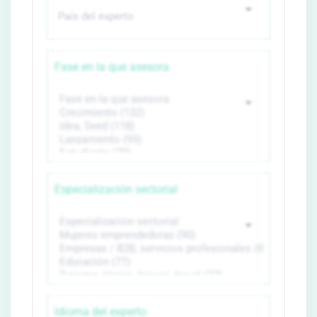
Fase en la que asesora
Especialización sectorial
Idioma del experto