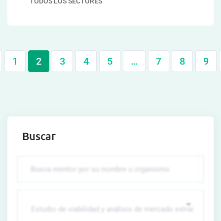
TODOS LOS SECTORES
1
2
3
4
5
…
7
8
9
Buscar