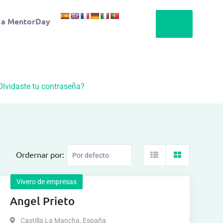
 a MentorDay
Olvidaste tu contraseña?
Ordernar por:
Vivero de empresas
Angel Prieto
Castilla La Mancha
,
España