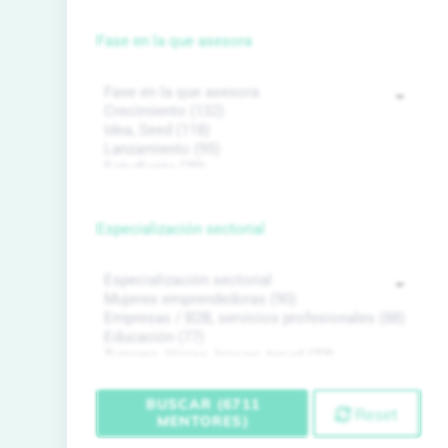
Fase en la que asesora
Especialización sectorial
BUSCAR (6711
Reset
MENTORES)