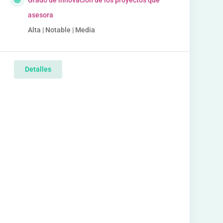
Grado de innovación de los proyectos que
asesora
Alta | Notable | Media
Detalles