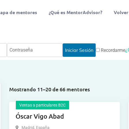
apa de mentores
¿Qué es MentorAdvisor?
Volver
¿
Recordarme
Mostrando 11–20 de 66 mentores
Ventas a particulares B2C
Óscar Vigo Abad
Madrid
,
España