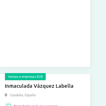
Ventas a empresas B2B
Inmaculada Vázquez Labella
Cataluña
,
España