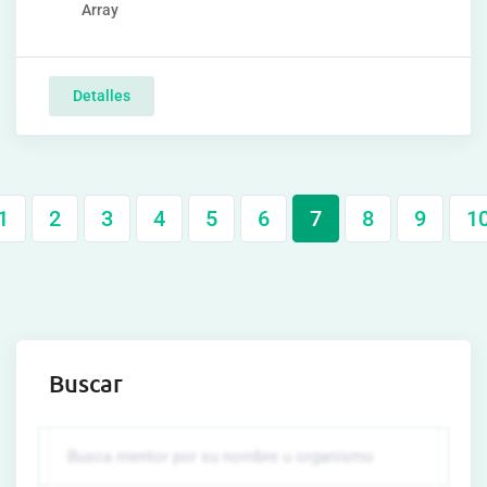
Array
Detalles
1
2
3
4
5
6
7
8
9
1
Buscar