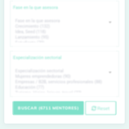
Fase en la que asesora
Especialización sectorial
BUSCAR (6711 MENTORES)
Reset