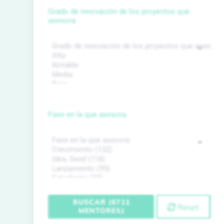
Grado de innovación de los proyectos que
asesora
Fase en la que asesora
BUSCAR (6711
Reset
MENTORES)