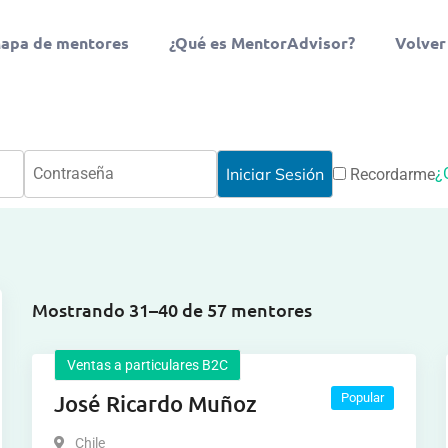
apa de mentores
¿Qué es MentorAdvisor?
Volver
¿
Recordarme
Mostrando 31–40 de 57 mentores
Ventas a particulares B2C
José Ricardo Muñoz
Popular
Chile