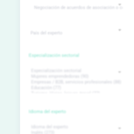
Especialización sectorial
Idioma del experto