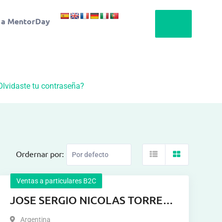
 a MentorDay
Olvidaste tu contraseña?
Ordernar por:
Ventas a particulares B2C
JOSE SERGIO NICOLAS TORRES
GIMENEZ
Argentina