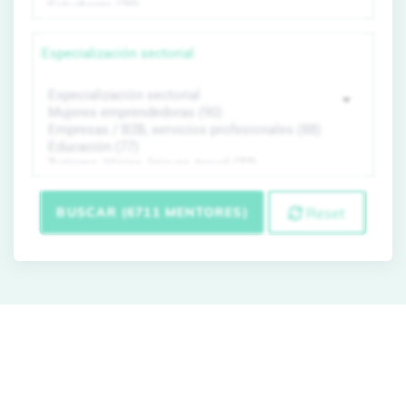
Especialización sectorial
BUSCAR (6711 MENTORES)
Reset