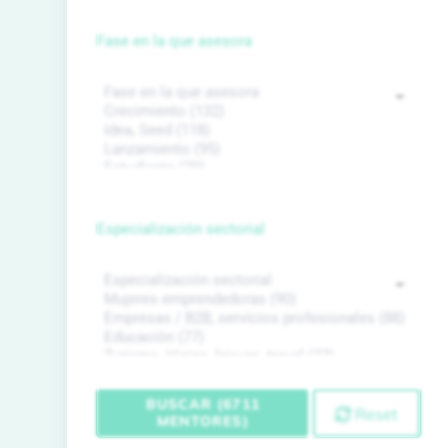
Fase en la que asesora
Especialización sectorial
BUSCAR (6711
Reset
MENTORES)