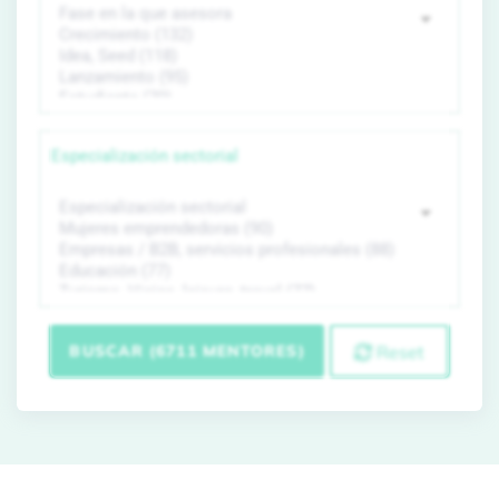
Especialización sectorial
BUSCAR (6711 MENTORES)
Reset