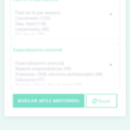
Especialización sectorial
BUSCAR (6711 MENTORES)
Reset