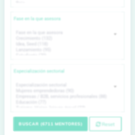
Fase en la que asesora
Especialización sectorial
BUSCAR (6711 MENTORES)
Reset