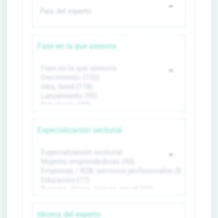
Fase en la que asesora
Especialización sectorial
Idioma del experto