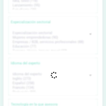
Especialización sectorial
Idioma del experto
Tecnología en la que asesora