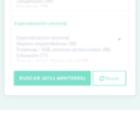
Especialización sectorial
BUSCAR (6711 MENTORES)
Reset