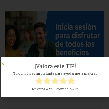
¡Valora este TIP!
Tu opinión es importante para ayudarnos a mejorar
Tabla de contenidos
Nº votos «
2
» - Promedio «
5
»