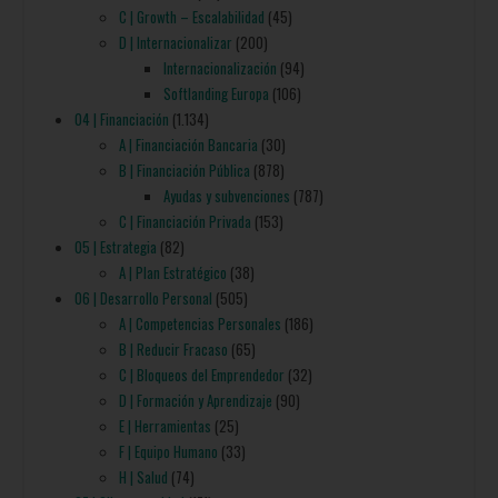
C | Growth – Escalabilidad
(45)
D | Internacionalizar
(200)
Internacionalización
(94)
Softlanding Europa
(106)
04 | Financiación
(1.134)
A | Financiación Bancaria
(30)
B | Financiación Pública
(878)
Ayudas y subvenciones
(787)
C | Financiación Privada
(153)
05 | Estrategia
(82)
A | Plan Estratégico
(38)
06 | Desarrollo Personal
(505)
A | Competencias Personales
(186)
B | Reducir Fracaso
(65)
C | Bloqueos del Emprendedor
(32)
D | Formación y Aprendizaje
(90)
E | Herramientas
(25)
F | Equipo Humano
(33)
H | Salud
(74)