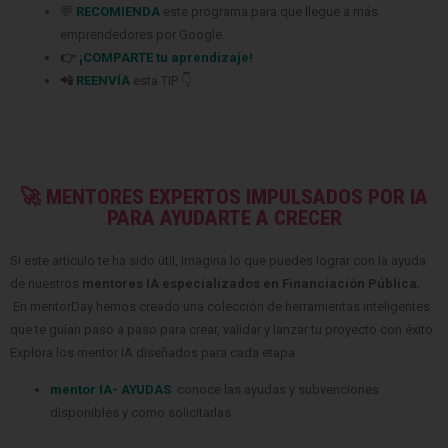
💬
RECOMIENDA
este programa para que llegue a más
emprendedores
por Google.
👉
¡COMPARTE tu aprendizaje!
📲
REENVÍA
esta TIP 👇
🚀 MENTORES EXPERTOS IMPULSADOS POR IA
PARA AYUDARTE A CRECER
Si este artículo te ha sido útil, imagina lo que puedes lograr con la ayuda
de nuestros
mentores IA especializados en Financiación Pública
.
En mentorDay hemos creado una colección de herramientas inteligentes
que te guían paso a paso para crear, validar y lanzar tu proyecto con éxito.
Explora los mentor IA diseñados para cada etapa:
mentor IA- AYUDAS
: conoce las ayudas y subvenciones
disponibles y como solicitarlas