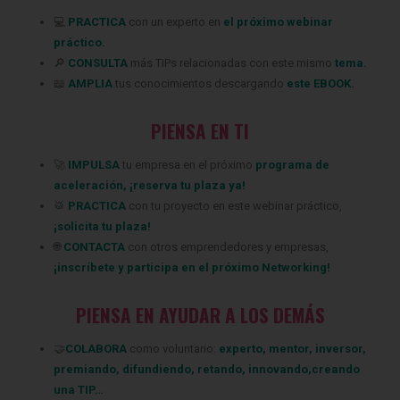
💻
PRACTICA
con un experto en
el próximo webinar
práctico.
🔎
CONSULTA
más TIPs relacionadas
con este mismo
tema.
📖
AMPLIA
tus conocimientos descargando
este EBOOK.
PIENSA EN TI
‍🚀
IMPULSA
tu empresa en el próximo
programa de
aceleración
,
¡
reserva tu plaza ya
!
🥁
PRACTICA
con tu proyecto en este webinar práctico,
¡
solicita tu plaza
!
🌐
CONTACTA
con otros emprendedores y empresas,
¡
inscríbete
y participa en el próximo Networking!
PIENSA EN AYUDAR A LOS DEMÁS
🤝
COLABORA
como voluntario:
experto
,
mentor
,
inversor
,
premiando
,
difundiendo
,
retando
,
innovando
,
creando
una TIP
…