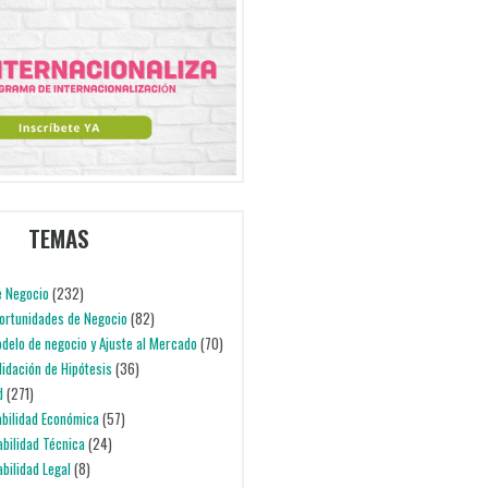
TEMAS
e Negocio
(232)
portunidades de Negocio
(82)
odelo de negocio y Ajuste al Mercado
(70)
alidación de Hipótesis
(36)
d
(271)
iabilidad Económica
(57)
iabilidad Técnica
(24)
abilidad Legal
(8)