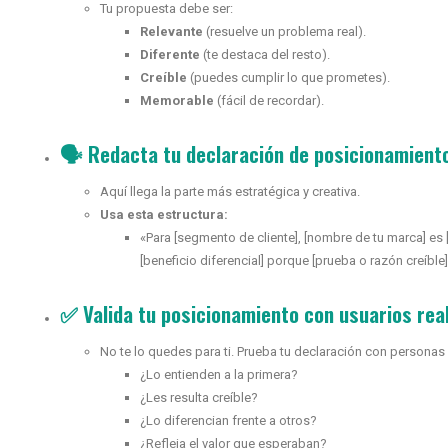
Tu propuesta debe ser:
Relevante
(resuelve un problema real).
Diferente
(te destaca del resto).
Creíble
(puedes cumplir lo que prometes).
Memorable
(fácil de recordar).
🗣️ Redacta tu declaración de posicionamient
Aquí llega la parte más estratégica y creativa.
Usa esta estructura:
«Para [segmento de cliente], [nombre de tu marca] es 
[beneficio diferencial] porque [prueba o razón creíble]
✅ Valida tu posicionamiento con usuarios rea
No te lo quedes para ti. Prueba tu declaración con personas 
¿Lo entienden a la primera?
¿Les resulta creíble?
¿Lo diferencian frente a otros?
¿Refleja el valor que esperaban?