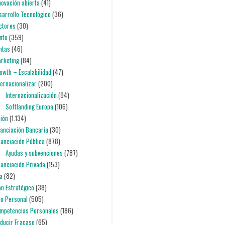
nnovación abierta
(41)
esarrollo Tecnológico
(36)
ectores
(30)
nto
(359)
entas
(46)
arketing
(84)
rowth – Escalabilidad
(47)
nternacionalizar
(200)
Internacionalización
(94)
Softlanding Europa
(106)
ción
(1.134)
inanciación Bancaria
(30)
inanciación Pública
(878)
Ayudas y subvenciones
(787)
inanciación Privada
(153)
ia
(82)
lan Estratégico
(38)
lo Personal
(505)
ompetencias Personales
(186)
educir Fracaso
(65)