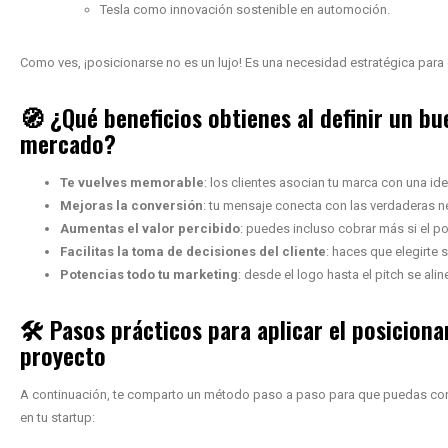
Tesla como innovación sostenible en automoción.
Como ves, ¡posicionarse no es un lujo! Es una necesidad estratégica par
🧭 ¿Qué beneficios obtienes al definir un b
mercado?
Te vuelves memorable
: los clientes asocian tu marca con una idea
Mejoras la conversión
: tu mensaje conecta con las verdaderas n
Aumentas el valor percibido
: puedes incluso cobrar más si el p
Facilitas la toma de decisiones del cliente
: haces que elegirte 
Potencias todo tu marketing
: desde el logo hasta el pitch se al
🛠️ Pasos prácticos para aplicar el posicio
proyecto
A continuación, te comparto un método paso a paso para que puedas cons
en tu startup: