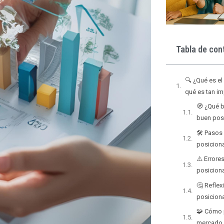
Tabla de con
🔍 ¿Qué es e
qué es tan i
🧭 ¿Qué b
buen pos
🛠️ Pasos
posicion
⚠️ Errore
posicion
🤔 Reflex
posicion
🧩 Cómo p
mercado 