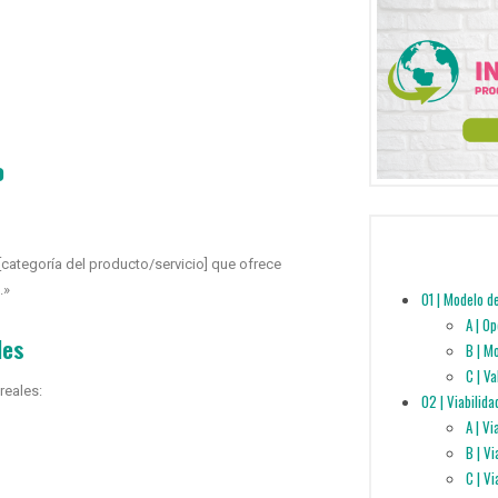
o
[categoría del producto/servicio] que ofrece
.»
01 | Modelo d
A | O
les
B | M
C | V
reales:
02 | Viabilida
A | V
B | V
C | Vi