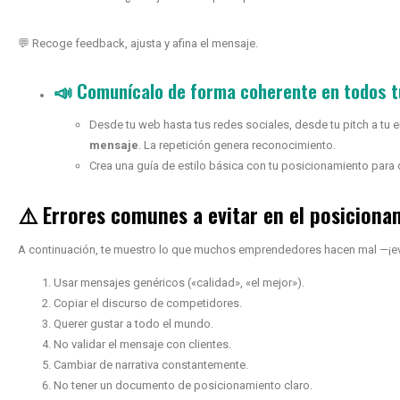
💬 Recoge feedback, ajusta y afina el mensaje.
📣 Comunícalo de forma coherente en todos t
Desde tu web hasta tus redes sociales, desde tu pitch a tu e
mensaje
. La repetición genera reconocimiento.
Crea una guía de estilo básica con tu posicionamiento para q
⚠️ Errores comunes a evitar en el posicion
A continuación, te muestro lo que muchos emprendedores hacen mal —¡evít
Usar mensajes genéricos («calidad», «el mejor»).
Copiar el discurso de competidores.
Querer gustar a todo el mundo.
No validar el mensaje con clientes.
Cambiar de narrativa constantemente.
No tener un documento de posicionamiento claro.