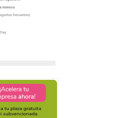
s internos
eguntas frecuentes)
rDay