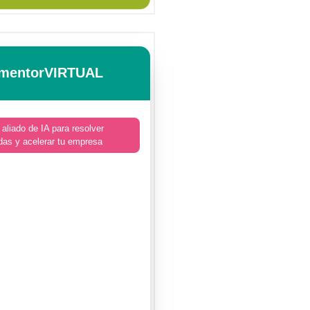
mentorVIRTUAL
 aliado de IA para resolver
das y acelerar tu empresa