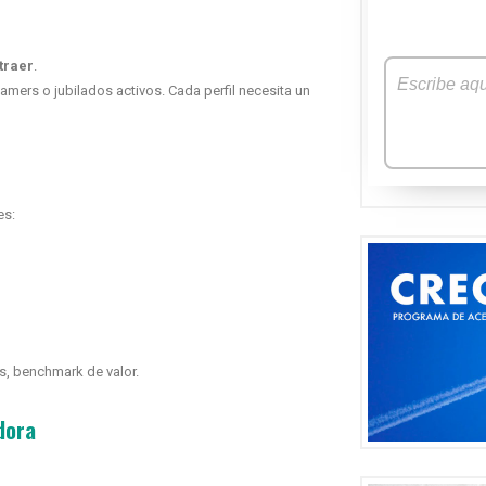
traer
.
mers o jubilados activos. Cada perfil necesita un
es:
s, benchmark de valor.
dora