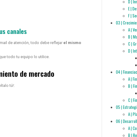
D | I
E | D
F | S
03 | Crecimie
us canales
A | V
B | M
mail de atención, todo debe reflejar
el mismo
C | G
D | I
ue todo tu equipo lo utilice.
amiento de mercado
04 | Financia
A | F
B | F
alo tú!:
C | F
05 | Estrateg
A | P
06 | Desarrol
A | C
B | R