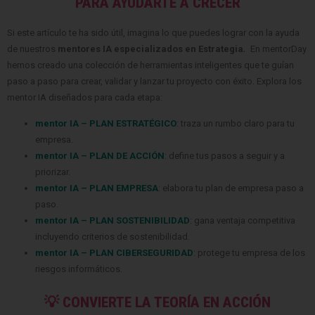
PARA AYUDARTE A CRECER
Si este artículo te ha sido útil, imagina lo que puedes lograr con la ayuda
de nuestros
mentores IA especializados en Estrategia
.
En mentorDay
hemos creado una colección de herramientas inteligentes que te guían
paso a paso para crear, validar y lanzar tu proyecto con éxito. Explora los
mentor IA diseñados para cada etapa:
mentor IA – PLAN ESTRATÉGICO
: traza un rumbo claro para tu
empresa.
mentor IA – PLAN DE ACCIÓN
: define tus pasos a seguir y a
priorizar.
mentor IA – PLAN EMPRESA
: elabora tu plan de empresa paso a
paso.
mentor IA – PLAN SOSTENIBILIDAD
: gana ventaja competitiva
incluyendo criterios de sostenibilidad.
mentor IA – PLAN CIBERSEGURIDAD
: protege tu empresa de los
riesgos informáticos.
💡 CONVIERTE LA TEORÍA EN ACCIÓN