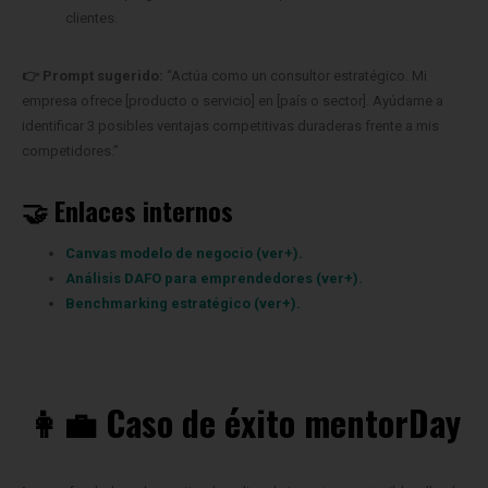
clientes.
👉 Prompt sugerido:
“Actúa como un consultor estratégico. Mi
empresa ofrece [producto o servicio] en [país o sector]. Ayúdame a
identificar 3 posibles ventajas competitivas duraderas frente a mis
competidores.”
🤝 Enlaces internos
Canvas modelo de negocio (ver+).
Análisis DAFO para emprendedores (ver+).
Benchmarking estratégico (ver+).
👩‍💼 Caso de éxito mentorDay