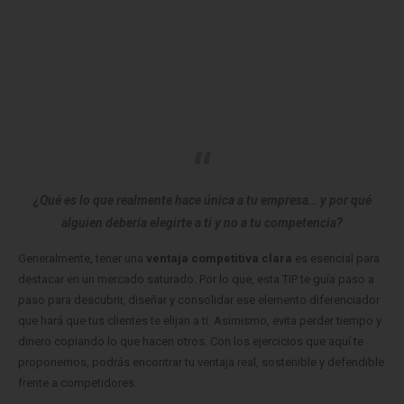
¿Qué es lo que realmente hace única a tu empresa… y por qué
alguien debería elegirte a ti y no a tu competencia?
Generalmente, tener una
ventaja competitiva clara
es esencial para
destacar en un mercado saturado. Por lo que, esta TIP te guía paso a
paso para descubrir, diseñar y consolidar ese elemento diferenciador
que hará que tus clientes te elijan a ti. Asimismo, evita perder tiempo y
dinero copiando lo que hacen otros. Con los ejercicios que aquí te
proponemos, podrás encontrar tu ventaja real, sostenible y defendible
frente a competidores.