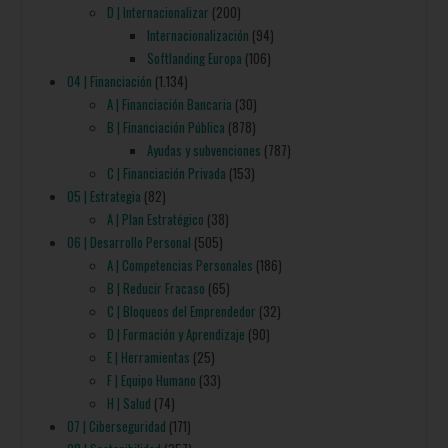
D | Internacionalizar
(200)
Internacionalización
(94)
Softlanding Europa
(106)
04 | Financiación
(1.134)
A | Financiación Bancaria
(30)
B | Financiación Pública
(878)
Ayudas y subvenciones
(787)
C | Financiación Privada
(153)
05 | Estrategia
(82)
A | Plan Estratégico
(38)
06 | Desarrollo Personal
(505)
A | Competencias Personales
(186)
B | Reducir Fracaso
(65)
C | Bloqueos del Emprendedor
(32)
D | Formación y Aprendizaje
(90)
E | Herramientas
(25)
F | Equipo Humano
(33)
H | Salud
(74)
07 | Ciberseguridad
(171)