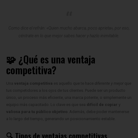
Como dice el refrán:
«Quien mucho abarca, poco aprieta»
, por eso,
céntrate en lo que mejor sabes hacer y hazlo inimitable.
🧩 ¿Qué es una ventaja
competitiva?
Una
ventaja competitiva
es aquello que te hace
diferente y mejor
que
tus competidores a los ojos de tus clientes. Puede ser un producto
único, un proceso más eficiente, una marca potente, o simplemente un
equipo más capacitado. Lo clave es que sea
difícil de copiar
y
valiosa para tu público objetivo
. Además, debe poder mantenerse
a lo largo del tiempo, generando un posicionamiento estable.
🔍 Tipos de ventajas competitivas