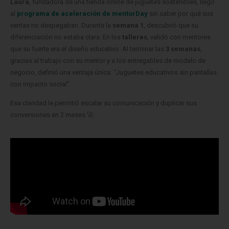
Laura
, fundadora de una tienda online de juguetes sostenibles, llegó
al
programa de aceleración de mentorDay
sin saber por qué sus
ventas no despegaban. Durante la
semana 1
, descubrió que su
diferenciación no estaba clara. En los
talleres
, validó con mentores
que su fuerte era el diseño educativo. Al terminar las
3 semanas
,
gracias al trabajo con su mentor y a los entregables de modelo de
negocio, definió una ventaja única: “Juguetes educativos sin pantallas
con impacto social”.
Esa claridad le permitió escalar su comunicación y duplicar sus
conversiones en 2 meses 🚀.