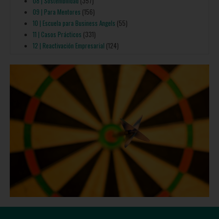
08 | Sostenibilidad
(357)
09 | Para Mentores
(156)
10 | Escuela para Business Angels
(55)
11 | Casos Prácticos
(331)
12 | Reactivación Empresarial
(124)