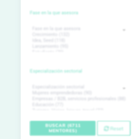
Fase en la que asesora
Especialización sectorial
BUSCAR (6711
Reset
MENTORES)