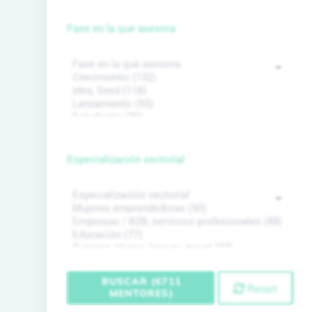
Fase en la que asesora
Especialización sectorial
BUSCAR (6711
Reset
MENTORES)