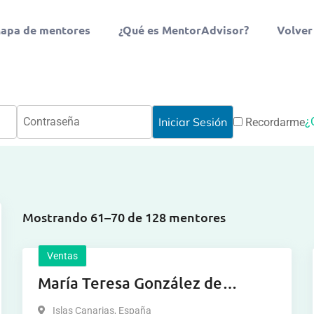
apa de mentores
¿Qué es MentorAdvisor?
Volver
¿
Recordarme
Mostrando 61–70 de 128 mentores
Ventas
María Teresa González de
Echavarri y Sánchez de la Cuesta
Islas Canarias
,
España