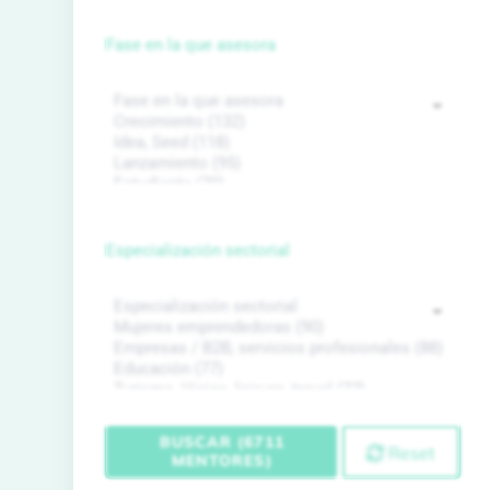
Fase en la que asesora
Especialización sectorial
BUSCAR (6711
Reset
MENTORES)