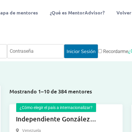
apa de mentores
¿Qué es MentorAdvisor?
Volver
¿
Recordarme
Mostrando 1–10 de 384 mentores
¿Cómo elegir el país a internacionalizar?
Independiente González
iribarren
Venezuela