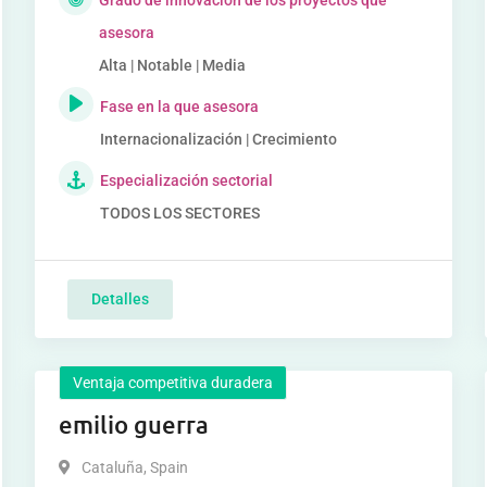
Grado de innovación de los proyectos que
asesora
Alta | Notable | Media
Fase en la que asesora
Internacionalización | Crecimiento
Especialización sectorial
TODOS LOS SECTORES
Detalles
Ventaja competitiva duradera
emilio guerra
Cataluña
,
Spain