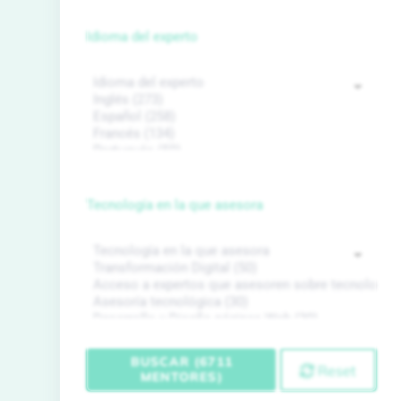
Idioma del experto
Tecnología en la que asesora
BUSCAR (6711
Reset
MENTORES)