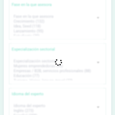
Fase en la que asesora
Especialización sectorial
Idioma del experto