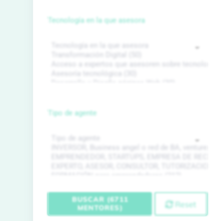
Tecnología en la que asesora
Tipo de agente
BUSCAR (6711
Reset
MENTORES)