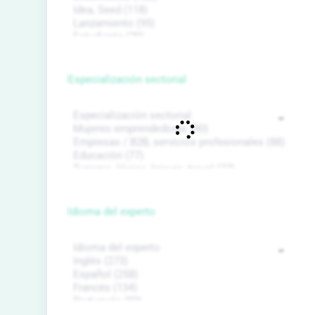
Especialización sectorial
Idioma del experto