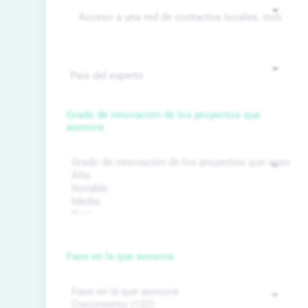
Grado de innovación de los proyectos que
asesora
Fase en la que asesora