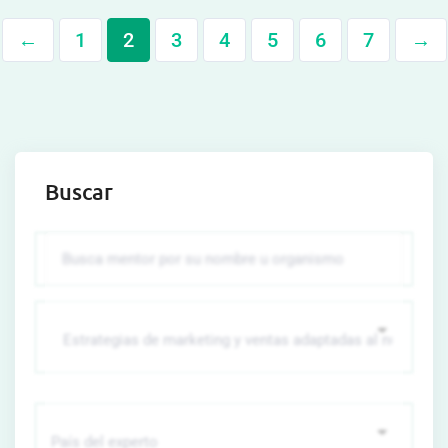
←
1
2
3
4
5
6
7
→
Buscar