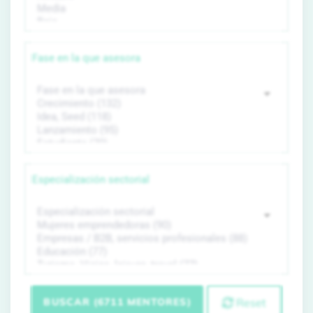
Fase en la que asesora
Especialización sectorial
BUSCAR (6711 MENTORES)
Reset