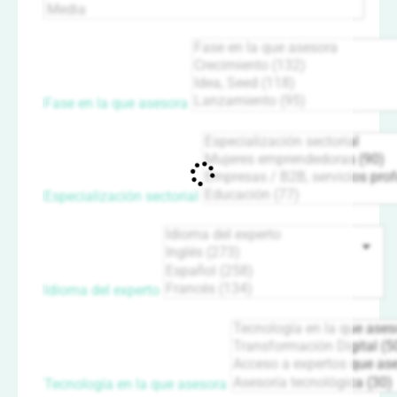
Fase en la que asesora
Especialización sectorial
Idioma del experto
Tecnología en la que asesora