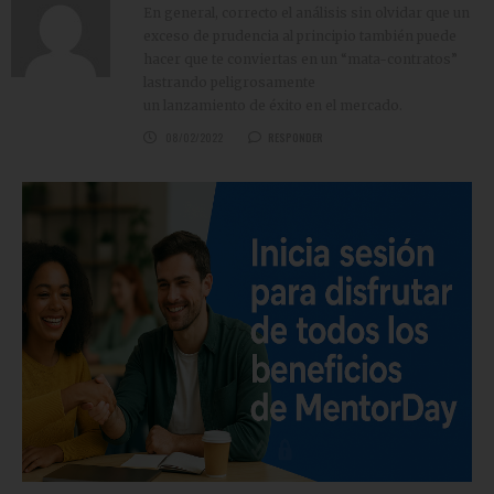
En general, correcto el análisis sin olvidar que un
exceso de prudencia al principio también puede
hacer que te conviertas en un “mata-contratos”
lastrando peligrosamente
un lanzamiento de éxito en el mercado.
08/02/2022
RESPONDER