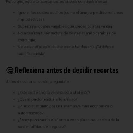
Por lo que, aquí mencionamos los errores comunes a evitar:
Ignorar los costes ocultos (como el tiempo perdido en tareas
improductivas).
Subestimar costes variables que crecen con tus ventas.
No actualizar tu estructura de costes cuando cambias de
estrategia.
No incluir tu propio salario como fundador/a. ¡Tu tiempo
también cuesta!
🤔 Reflexiona antes de decidir recortes
Antes de cortar un coste, pregúntate:
¿Este coste aporta valor directo al cliente?
¿Qué impacto tendría si lo elimino?
¿Puedo sustituirlo por una alternativa más económica o
automatizada?
¿Estoy priorizando el ahorro a corto plazo por encima de la
sostenibilidad del negocio?