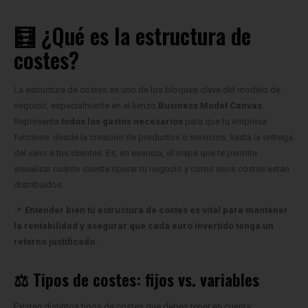
🧮 ¿Qué es la estructura de
costes?
La estructura de costes es uno de los bloques clave del modelo de
negocio, especialmente en el lienzo
Business Model Canvas
.
Representa
todos los gastos necesarios
para que tu empresa
funcione: desde la creación de productos o servicios, hasta la entrega
del valor a tus clientes. Es, en esencia, el mapa que te permite
visualizar cuánto cuesta operar tu negocio y cómo esos costes están
distribuidos.
📌
Entender bien tu estructura de costes es vital para mantener
la rentabilidad y asegurar que cada euro invertido tenga un
retorno justificado.
⚖️ Tipos de costes: fijos vs. variables
Existen distintos tipos de costes que debes tener en cuenta: