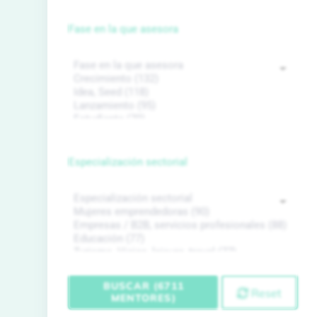
Fase en la que asesora
Especialización sectorial
BUSCAR (6711
Reset
MENTORES)