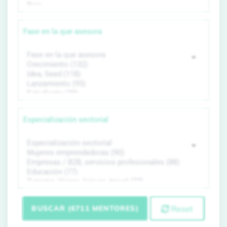
Fase en la que asesora
Especialización sectorial
BUSCAR (6711 MENTORES)
Reset