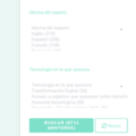
Idioma del experto
Tecnología en la que asesora
BUSCAR (6711
Reset
MENTORES)