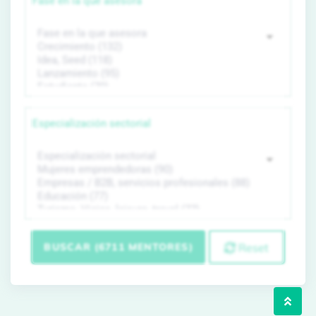
Fase en la que asesora
Especialización sectorial
BUSCAR (6711 MENTORES)
Reset