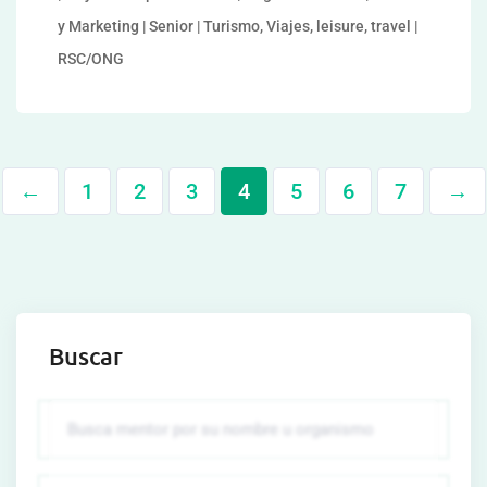
y Marketing | Senior | Turismo, Viajes, leisure, travel |
RSC/ONG
←
1
2
3
4
5
6
7
→
Buscar