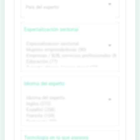
Especialización sectorial
Idioma del experto
Tecnología en la que asesora