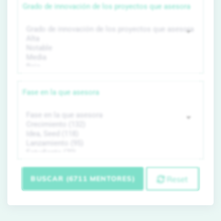
Grado de innovación de los proyectos que asesora
Fase en la que asesora
BUSCAR (6711 MENTORES)
Reset