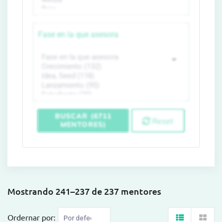
Fase en la que asesora
BUSCAR (6711
Reset
MENTORES)
Mostrando 241–237 de 237 mentores
Ordernar por: