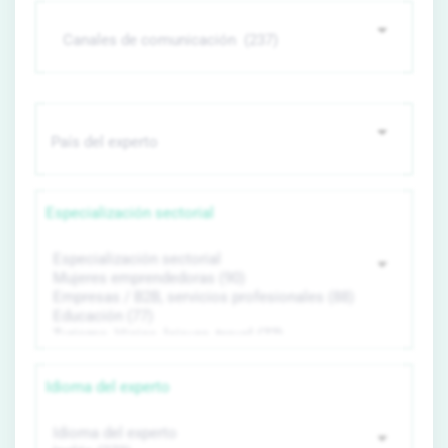
Especialización sectorial
Idioma del experto