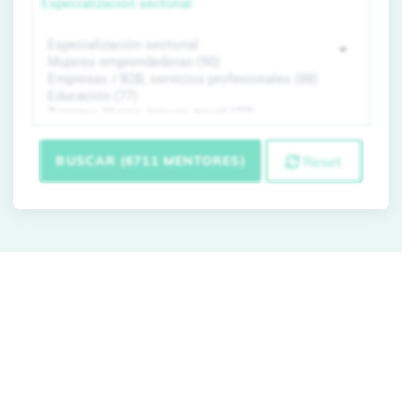
Especialización sectorial
BUSCAR (6711 MENTORES)
Reset