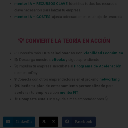
mentor IA – RECURSOS CLAVE
: Identifica todos los recursos
clave necesarios para lanzar tu empresa
mentor IA – COSTES
: ajusta adecuadamente tu hoja de tesorería.
💡 CONVIERTE LA TEORÍA EN ACCIÓN
✅ Consulta más
TIPs relacionadas con
Viabilidad Económica
📚 Descarga nuestros
eBooks
y sigue aprendiendo
🚀 Impulsa tu empresa: inscríbete al
Programa de Aceleración
de mentorDay
🌐 Conecta con otros emprendedores en el próximo
networking
🛠️Diseña tu plan de entrenamiento personalizado
para
acelerar tu empresa
con
mentorFIT
🔄
Comparte esta TIP
y ayuda a más emprendedores 👇
LinkedIn
X
Facebook