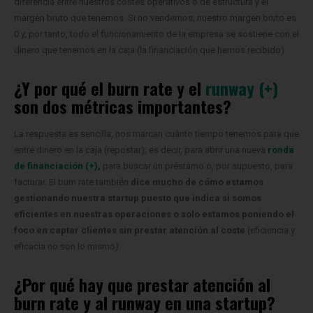
diferencia entre nuestros costes operativos o de estructura y el
margen bruto que tenemos.
Si no vendemos, nuestro margen bruto es
0 y, por tanto, todo el funcionamiento de la empresa se sostiene con el
dinero que tenemos en la caja (la financiación que hemos recibido).
¿Y por qué el burn rate y el
runway (+)
son dos métricas importantes?
La respuesta es sencilla, nos marcan cuánto tiempo tenemos para que
entre dinero en la caja (repostar); es decir, para abrir una nueva
ronda
de financiación (+),
para buscar un préstamo o, por supuesto, para
facturar.
El burn rate también
dice mucho de cómo estamos
gestionando nuestra startup puesto que indica si somos
eficientes en nuestras operaciones o solo estamos poniendo el
foco en captar clientes sin prestar atención al coste
(eficiencia y
eficacia no son lo mismo).
¿Por qué hay que prestar atención al
burn rate y al runway en una startup?