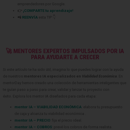
emprendedores
por Google.
👉
¡COMPARTE tu aprendizaje!
📲
REENVÍA
esta TIP 👇
🚀 MENTORES EXPERTOS IMPULSADOS POR IA
PARA AYUDARTE A CRECER
Si este artículo te ha sido útil, imagina lo que puedes lograr con la ayuda
de nuestros
mentores IA especializados en
Viabilidad Económica
. En
mentorDay hemos creado una colección de herramientas inteligentes que
te guían paso a paso para crear, validar y lanzar tu proyecto con
éxito. Explora los mentor IA diseñados para cada etapa:
mentor IA – VIABILIDAD ECONÓMICA
: elabora tu presupuesto
de caja y alcanza tu viabilidad económica .
mentor IA – PRECIO
: fija el precio ideal.
mentor IA – COBROS
: prevé los cobros de forma realista.