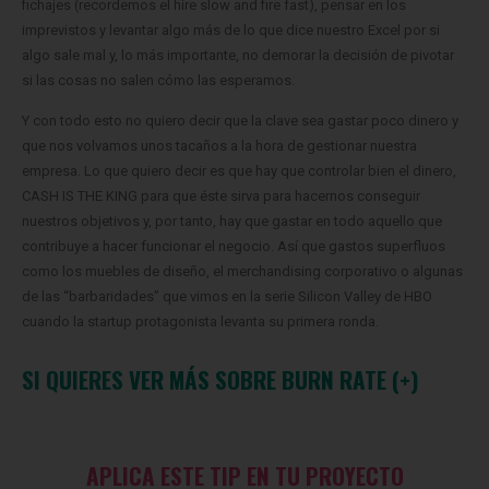
fichajes (recordemos el hire slow and fire fast), pensar en los
imprevistos y levantar algo más de lo que dice nuestro Excel por si
algo sale mal y, lo más importante, no demorar la decisión de pivotar
si las cosas no salen cómo las esperamos.
Y con todo esto no quiero decir que la clave sea gastar poco dinero y
que nos volvamos unos tacaños a la hora de gestionar nuestra
empresa.
Lo que quiero decir es que hay que controlar bien el dinero,
CASH IS THE KING para que éste sirva para hacernos conseguir
nuestros objetivos y, por tanto, hay que gastar en todo aquello que
contribuye a hacer funcionar el negocio.
Así que gastos superfluos
como los muebles de diseño, el merchandising corporativo o algunas
de las “barbaridades” que vimos en la serie Silicon Valley de HBO
cuando la startup protagonista levanta su primera ronda.
SI QUIERES
VER MÁS SOBRE BURN RATE (+)
APLICA ESTE TIP EN TU PROYECTO