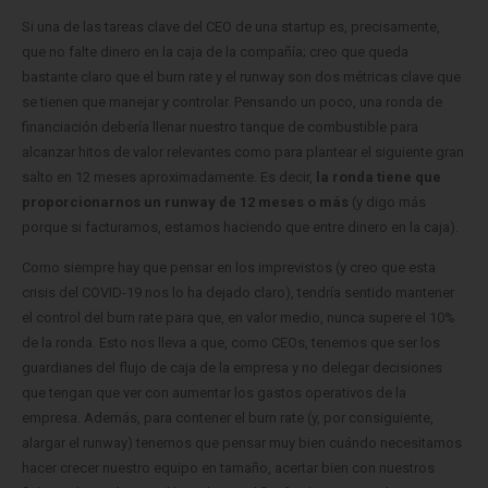
Si una de las tareas clave del CEO de una startup es, precisamente,
que no falte dinero en la caja de la compañía; creo que queda
bastante claro que el burn rate y el runway son dos métricas clave que
se tienen que manejar y controlar.
Pensando un poco, una ronda de
financiación
debería llenar nuestro tanque de combustible para
alcanzar hitos de valor relevantes como para plantear el siguiente gran
salto en 12 meses aproximadamente. Es decir,
la ronda tiene que
proporcionarnos un runway de 12 meses o más
(y digo más
porque si facturamos, estamos haciendo que entre dinero en la caja).
Como siempre hay que pensar en los imprevistos (y creo que esta
crisis del COVID-19 nos lo ha dejado claro), tendría sentido mantener
el control del burn rate para que, en valor medio, nunca supere el 10%
de la ronda.
Esto nos lleva a que, como CEOs, tenemos que ser los
guardianes del flujo de caja de la empresa y no delegar decisiones
que tengan que ver con aumentar los gastos operativos de la
empresa.
Además, para contener el burn rate (y, por consiguiente,
alargar el runway) tenemos que pensar muy bien cuándo necesitamos
hacer crecer nuestro equipo en tamaño, acertar bien con nuestros