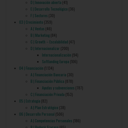
D | Innovación abierta
(41)
E | Desarrollo Tecnológico
(36)
F | Sectores
(30)
03 | Crecimiento
(359)
A | Ventas
(46)
B | Marketing
(84)
C | Growth – Escalabilidad
(47)
D | Internacionalizar
(200)
Internacionalización
(94)
Softlanding Europa
(106)
04 | Financiación
(1.134)
A | Financiación Bancaria
(30)
B | Financiación Pública
(878)
Ayudas y subvenciones
(787)
C | Financiación Privada
(153)
05 | Estrategia
(82)
A | Plan Estratégico
(38)
06 | Desarrollo Personal
(506)
A | Competencias Personales
(186)
B | Reducir Fracaso
(65)