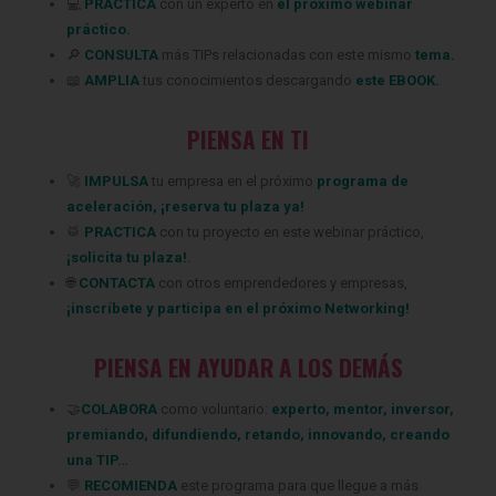
💻
PRACTICA
con un experto en
el próximo webinar
práctico.
🔎
CONSULTA
más TIPs relacionadas
con este mismo
tema.
📖
AMPLIA
tus conocimientos descargando
este EBOOK.
PIENSA EN TI
‍🚀
IMPULSA
tu empresa en el próximo
programa de
aceleración
,
¡
reserva tu plaza ya
!
🥁
PRACTICA
con tu proyecto en este webinar práctico,
¡
solicita tu plaza
!
.
🌐
CONTACTA
con otros emprendedores y empresas,
¡
inscríbete
y participa en el próximo Networking!
PIENSA EN AYUDAR A LOS DEMÁS
🤝
COLABORA
como voluntario:
experto
,
mentor
,
inversor
,
premiando
,
difundiendo
,
retando
,
innovando
,
creando
una TIP
…
💬
RECOMIENDA
este programa para que llegue a más