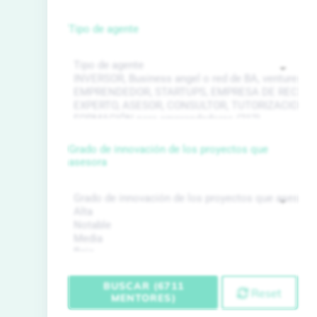
Tipo de agente
Grado de innovación de los proyectos que
asesora
BUSCAR (6711
Reset
MENTORES)