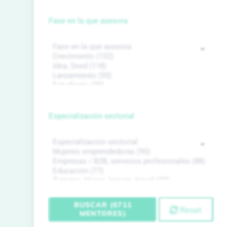
Fase en la que asesora
Especialización sectorial
BUSCAR (6711
Reset
MENTORES)