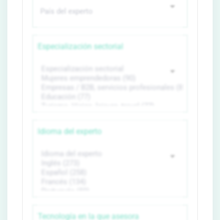
Especialización sectorial
Idioma del experto
Tecnología en la que asesora