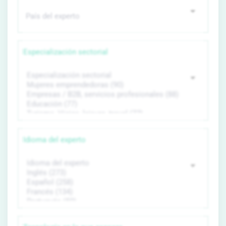
Especialización sectorial
Idioma del experto