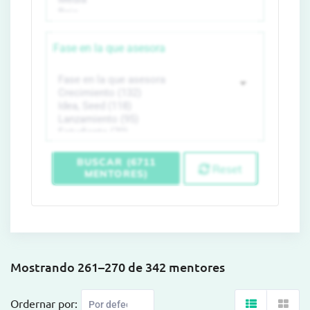
Fase en la que asesora
BUSCAR (6711
Reset
MENTORES)
Mostrando 261–270 de 342 mentores
Ordernar por: