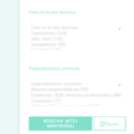
Fase en la que asesora
Especialización sectorial
BUSCAR (6711
Reset
MENTORES)