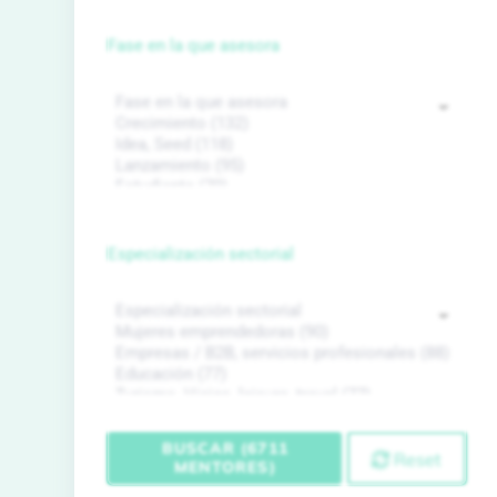
Fase en la que asesora
Especialización sectorial
BUSCAR (6711
Reset
MENTORES)