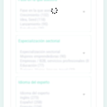
Especialización sectorial
Idioma del experto