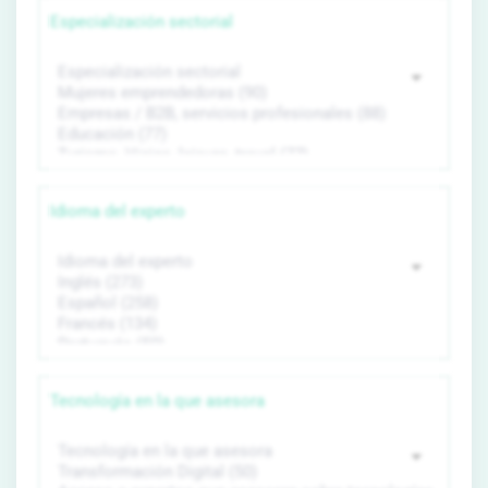
Especialización sectorial
Idioma del experto
Tecnología en la que asesora