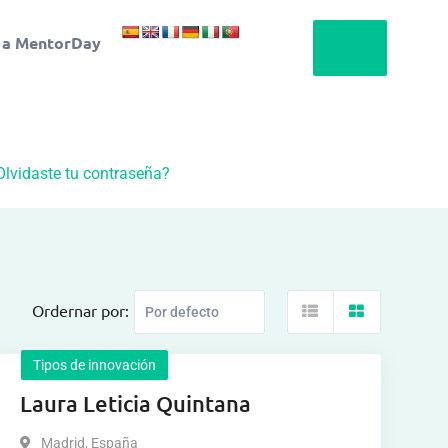
 a MentorDay
Olvidaste tu contraseña?
Ordernar por:
Tipos de innovación
Laura Leticia Quintana
Madrid
,
España