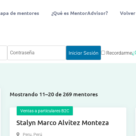
apa de mentores
¿Qué es MentorAdvisor?
Volver
¿
Recordarme
Mostrando 11–20 de 269 mentores
Ventas a particulares B2C
Stalyn Marco Alvitez Monteza
Peru
,
Perú