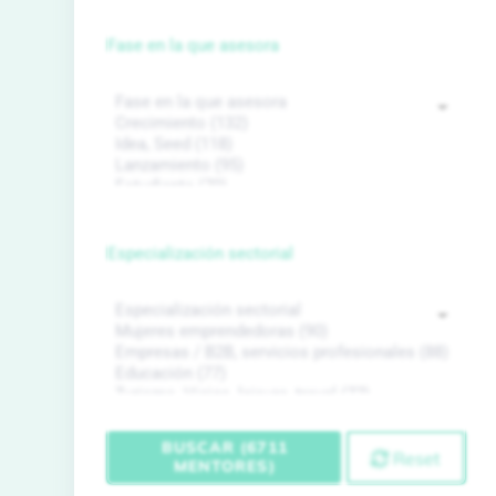
Fase en la que asesora
Especialización sectorial
BUSCAR (6711
Reset
MENTORES)