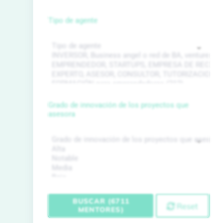
Tipo de agente
Grado de innovación de los proyectos que
asesora
BUSCAR (6711
Reset
MENTORES)